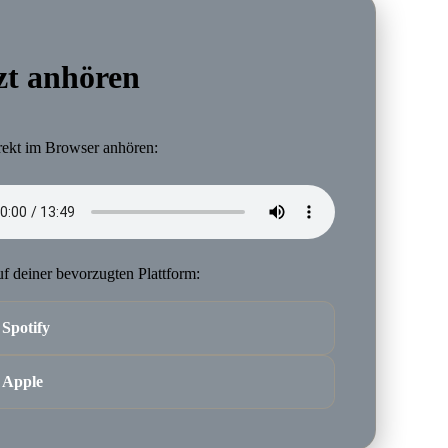
zt anhören
irekt im Browser anhören:
f deiner bevorzugten Plattform:
Spotify
Apple