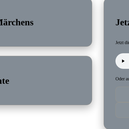
Märchens
Jet
Jetzt d
hte
Oder au