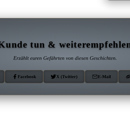
Kunde tun & weiterempfehle
Erzählt euren Gefährten von diesen Geschichten.
Facebook
X (Twitter)
E-Mail