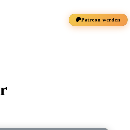
ÜBER FABELTON
Patreon werden
er