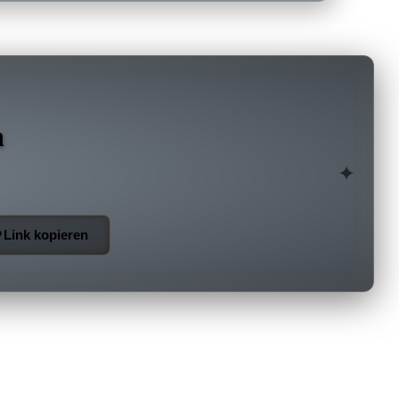
n
✦
Link kopieren