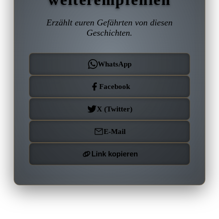
Erzählt euren Gefährten von diesen
Geschichten.
WhatsApp
Facebook
X (Twitter)
E-Mail
Link kopieren